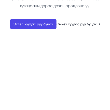
хугацааны дараа дахин оролдоно уу!
Эхлэл хуудас руу буцах
Өмнөх хуудас руу буцах
→