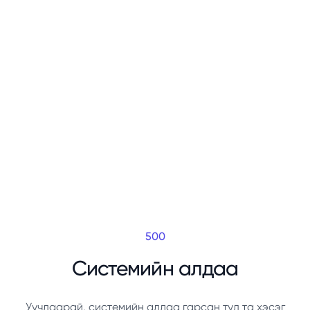
500
Системийн алдаа
Уучлаарай, системийн алдаа гарсан тул та хэсэг