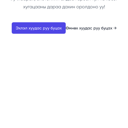
хугацааны дараа дахин оролдоно уу!
Эхлэл хуудас руу буцах
Өмнөх хуудас руу буцах
→