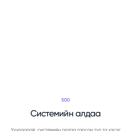
500
Системийн алдаа
Уучлаарай, системийн алдаа гарсан тул та хэсэг