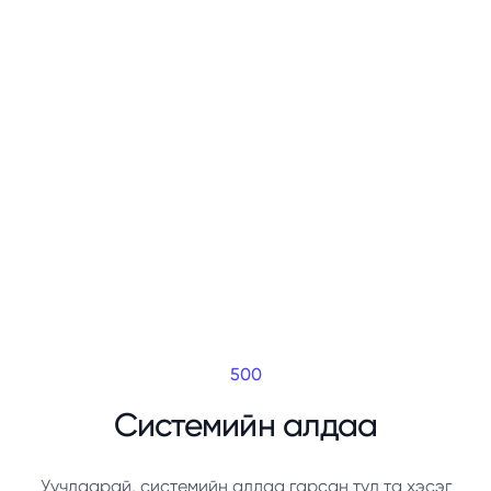
500
Системийн алдаа
Уучлаарай, системийн алдаа гарсан тул та хэсэг