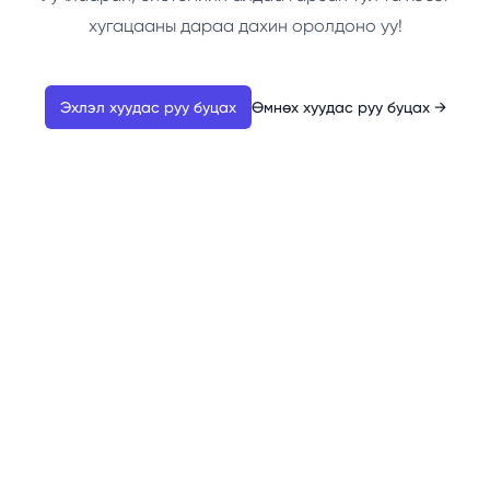
хугацааны дараа дахин оролдоно уу!
Эхлэл хуудас руу буцах
Өмнөх хуудас руу буцах
→