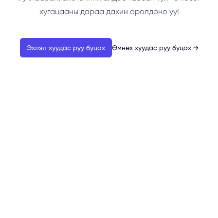
хугацааны дараа дахин оролдоно уу!
Эхлэл хуудас руу буцах
Өмнөх хуудас руу буцах
→