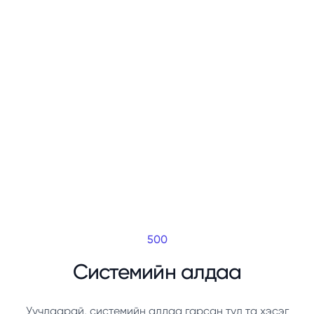
500
Системийн алдаа
Уучлаарай, системийн алдаа гарсан тул та хэсэг