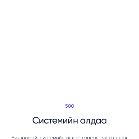
500
Системийн алдаа
Уучлаарай, системийн алдаа гарсан тул та хэсэг