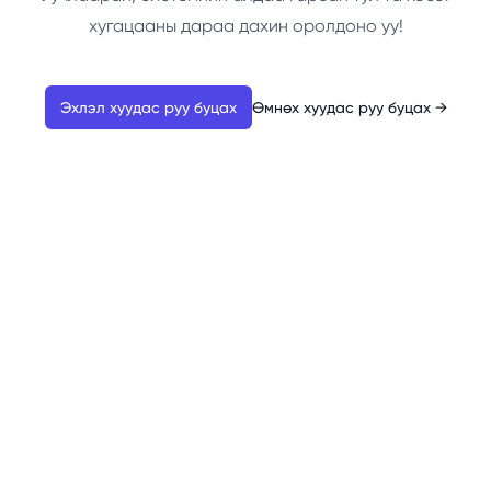
хугацааны дараа дахин оролдоно уу!
Эхлэл хуудас руу буцах
Өмнөх хуудас руу буцах
→