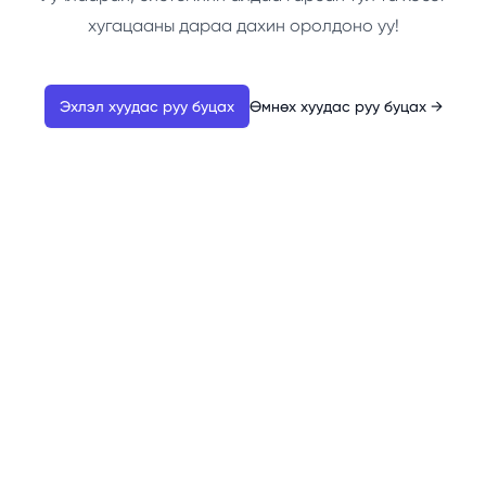
хугацааны дараа дахин оролдоно уу!
Эхлэл хуудас руу буцах
Өмнөх хуудас руу буцах
→