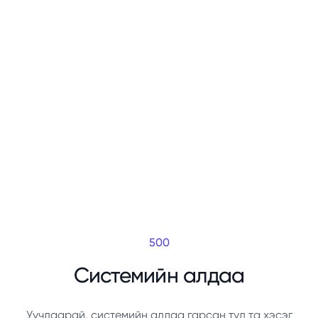
500
Системийн алдаа
Уучлаарай, системийн алдаа гарсан тул та хэсэг