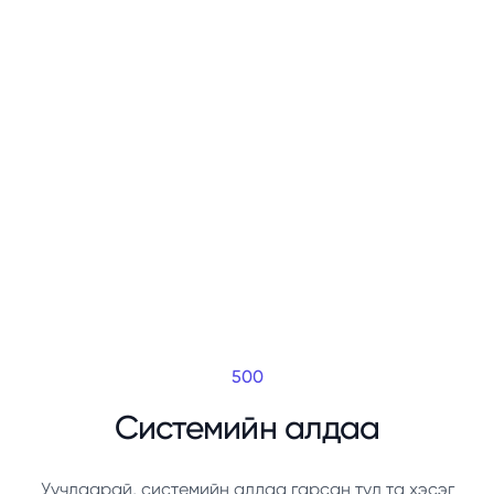
500
Системийн алдаа
Уучлаарай, системийн алдаа гарсан тул та хэсэг