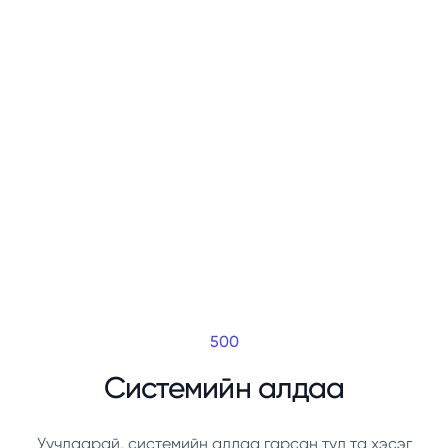
500
Системийн алдаа
Уучлаарай, системийн алдаа гарсан тул та хэсэг