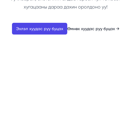
хугацааны дараа дахин оролдоно уу!
Эхлэл хуудас руу буцах
Өмнөх хуудас руу буцах
→