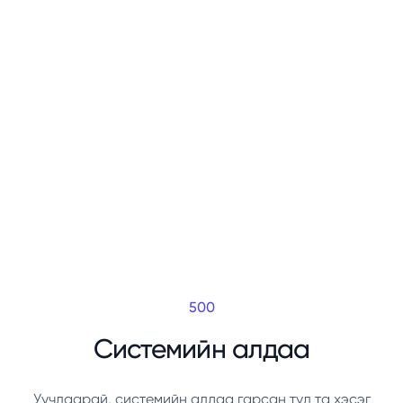
500
Системийн алдаа
Уучлаарай, системийн алдаа гарсан тул та хэсэг