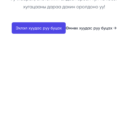
хугацааны дараа дахин оролдоно уу!
Эхлэл хуудас руу буцах
Өмнөх хуудас руу буцах
→