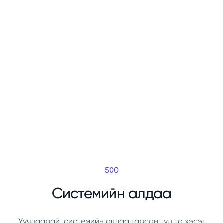
500
Системийн алдаа
Уучлаарай, системийн алдаа гарсан тул та хэсэг