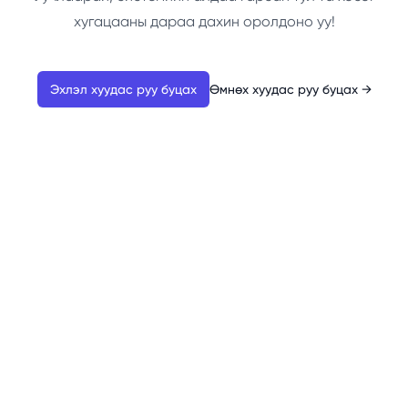
хугацааны дараа дахин оролдоно уу!
Эхлэл хуудас руу буцах
Өмнөх хуудас руу буцах
→