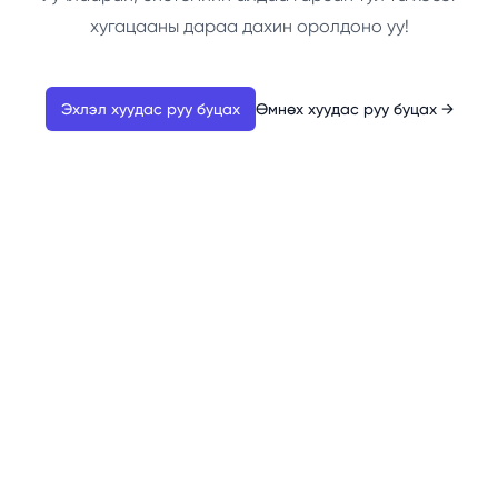
хугацааны дараа дахин оролдоно уу!
Эхлэл хуудас руу буцах
Өмнөх хуудас руу буцах
→