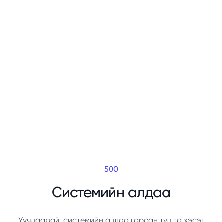
500
Системийн алдаа
Уучлаарай, системийн алдаа гарсан тул та хэсэг