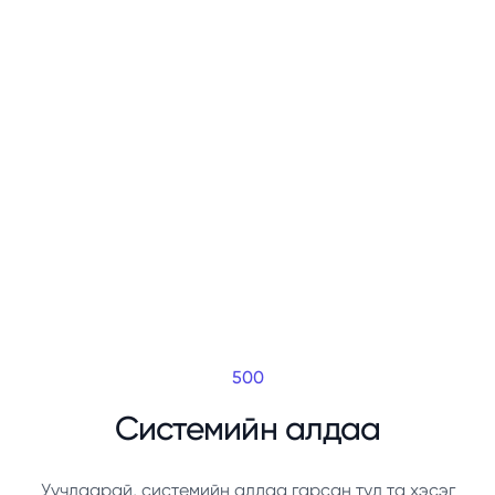
500
Системийн алдаа
Уучлаарай, системийн алдаа гарсан тул та хэсэг