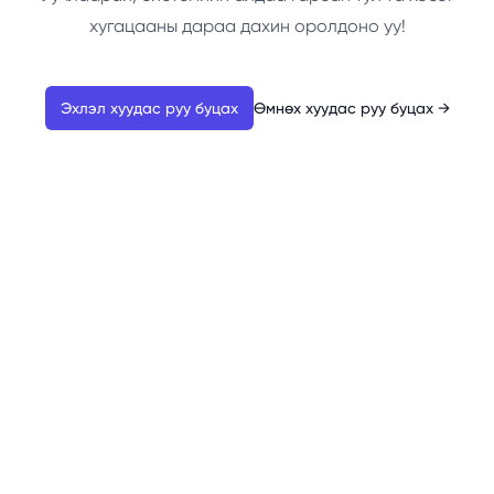
хугацааны дараа дахин оролдоно уу!
Эхлэл хуудас руу буцах
Өмнөх хуудас руу буцах
→