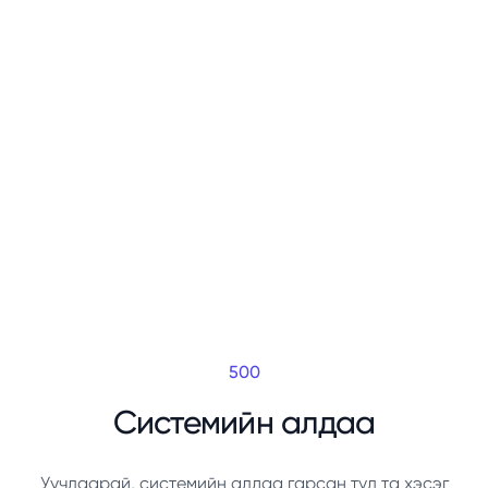
500
Системийн алдаа
Уучлаарай, системийн алдаа гарсан тул та хэсэг