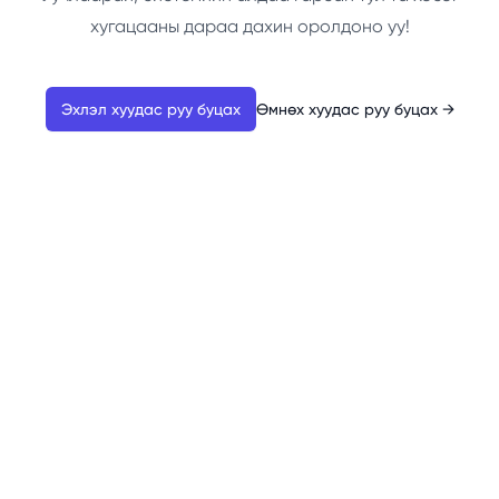
хугацааны дараа дахин оролдоно уу!
Эхлэл хуудас руу буцах
Өмнөх хуудас руу буцах
→