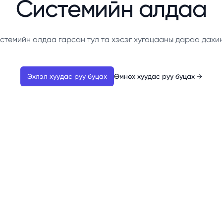
Системийн алдаа
стемийн алдаа гарсан тул та хэсэг хугацааны дараа дахи
Эхлэл хуудас руу буцах
Өмнөх хуудас руу буцах
→