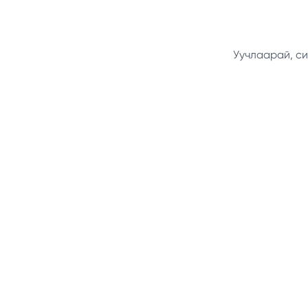
Уучлаарай, си