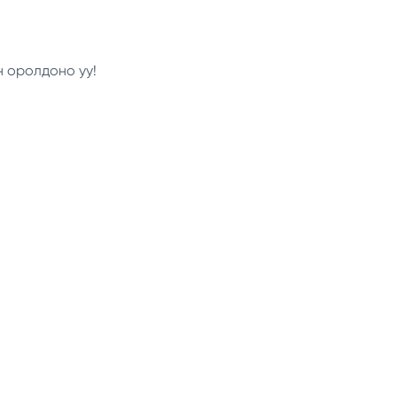
н оролдоно уу!