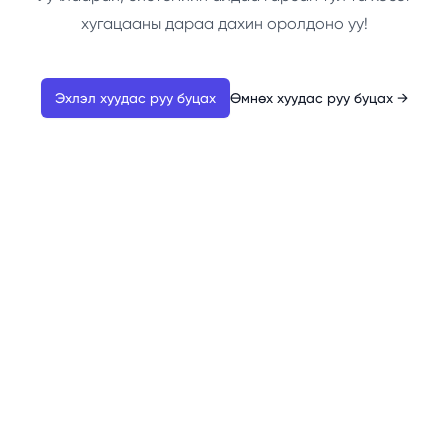
хугацааны дараа дахин оролдоно уу!
Эхлэл хуудас руу буцах
Өмнөх хуудас руу буцах
→