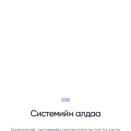
500
Системийн алдаа
Уучлаарай, системийн алдаа гарсан тул та хэсэг