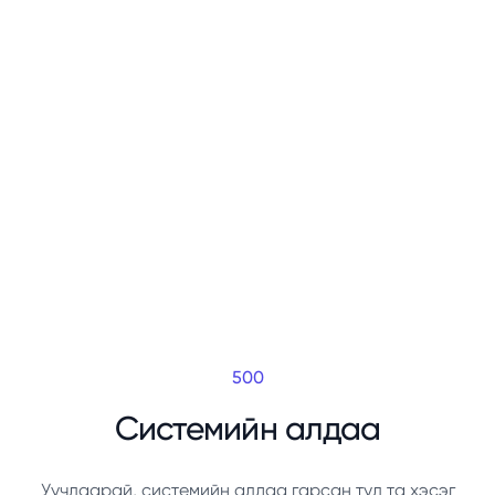
500
Системийн алдаа
Уучлаарай, системийн алдаа гарсан тул та хэсэг