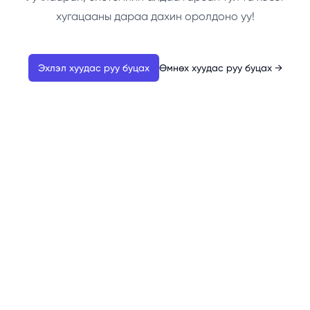
хугацааны дараа дахин оролдоно уу!
Эхлэл хуудас руу буцах
Өмнөх хуудас руу буцах
→