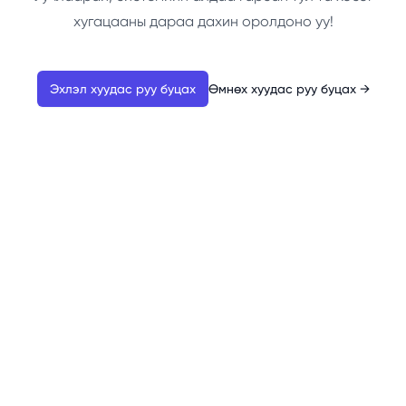
хугацааны дараа дахин оролдоно уу!
Эхлэл хуудас руу буцах
Өмнөх хуудас руу буцах
→