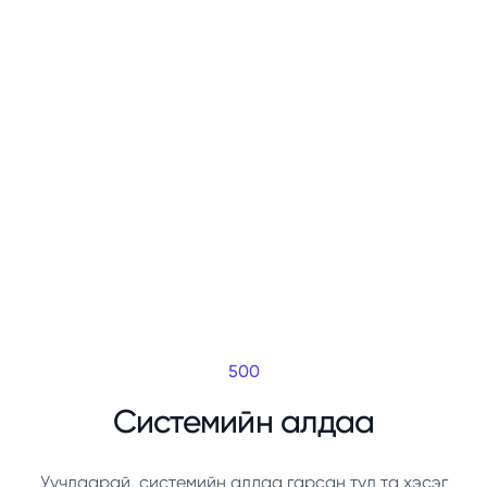
500
Системийн алдаа
Уучлаарай, системийн алдаа гарсан тул та хэсэг