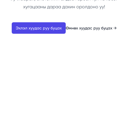
хугацааны дараа дахин оролдоно уу!
Эхлэл хуудас руу буцах
Өмнөх хуудас руу буцах
→