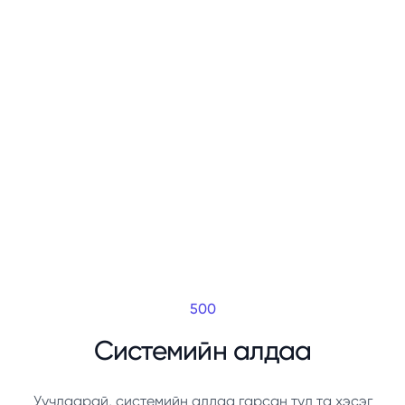
500
Системийн алдаа
Уучлаарай, системийн алдаа гарсан тул та хэсэг