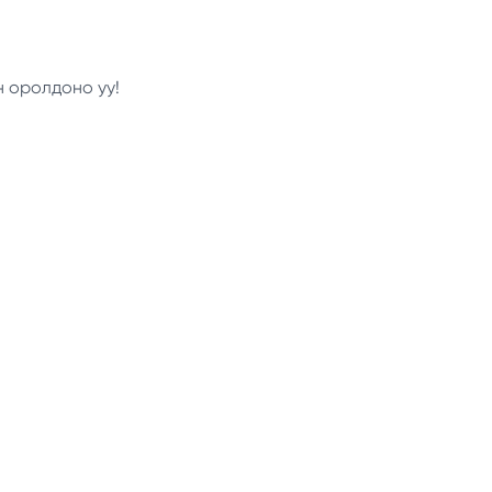
н оролдоно уу!