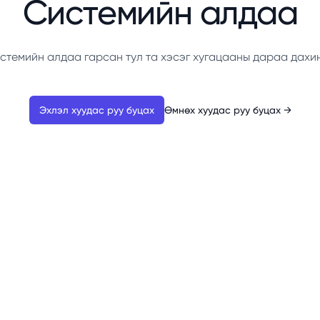
Системийн алдаа
стемийн алдаа гарсан тул та хэсэг хугацааны дараа дахи
Эхлэл хуудас руу буцах
Өмнөх хуудас руу буцах
→