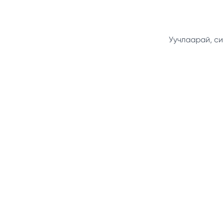
Уучлаарай, си