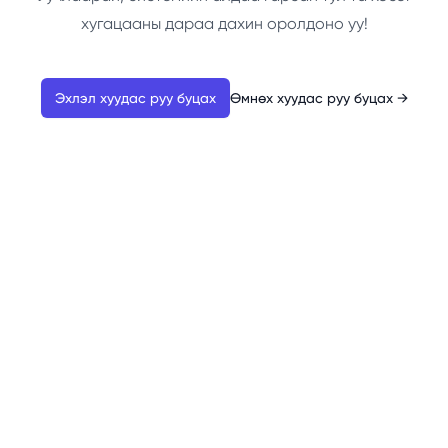
хугацааны дараа дахин оролдоно уу!
Эхлэл хуудас руу буцах
Өмнөх хуудас руу буцах
→