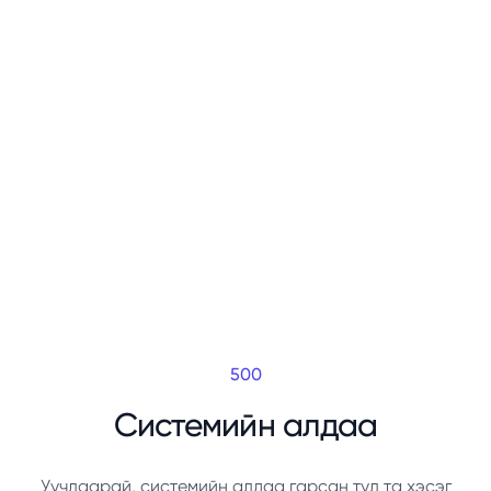
500
Системийн алдаа
Уучлаарай, системийн алдаа гарсан тул та хэсэг