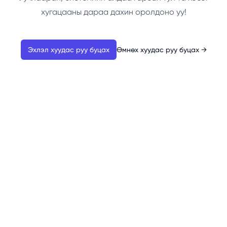
хугацааны дараа дахин оролдоно уу!
Эхлэл хуудас руу буцах
Өмнөх хуудас руу буцах
→