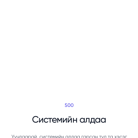
500
Системийн алдаа
Уучлаарай, системийн алдаа гарсан тул та хэсэг