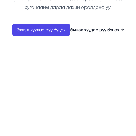
хугацааны дараа дахин оролдоно уу!
Эхлэл хуудас руу буцах
Өмнөх хуудас руу буцах
→