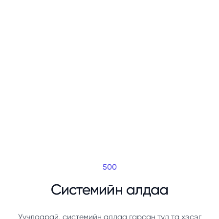
500
Системийн алдаа
Уучлаарай, системийн алдаа гарсан тул та хэсэг