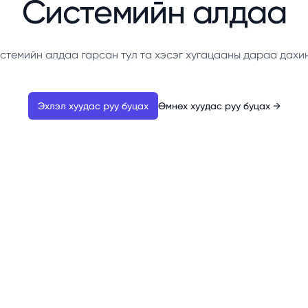
Системийн алдаа
стемийн алдаа гарсан тул та хэсэг хугацааны дараа дахи
Эхлэл хуудас руу буцах
Өмнөх хуудас руу буцах
→