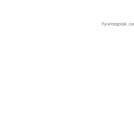
Уучлаарай, си