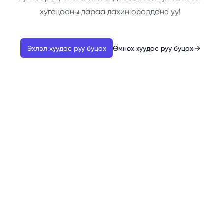
хугацааны дараа дахин оролдоно уу!
Эхлэл хуудас руу буцах
Өмнөх хуудас руу буцах
→