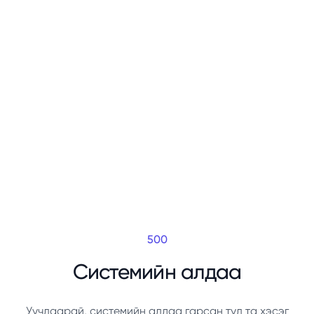
500
Системийн алдаа
Уучлаарай, системийн алдаа гарсан тул та хэсэг