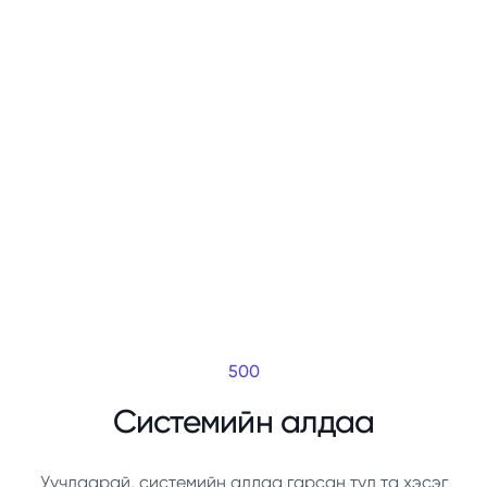
500
Системийн алдаа
Уучлаарай, системийн алдаа гарсан тул та хэсэг