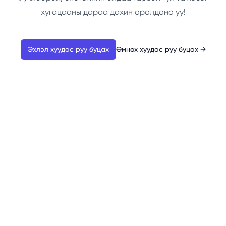
хугацааны дараа дахин оролдоно уу!
Эхлэл хуудас руу буцах
Өмнөх хуудас руу буцах
→