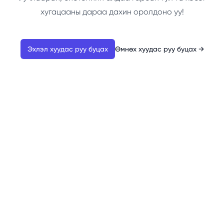
хугацааны дараа дахин оролдоно уу!
Эхлэл хуудас руу буцах
Өмнөх хуудас руу буцах
→