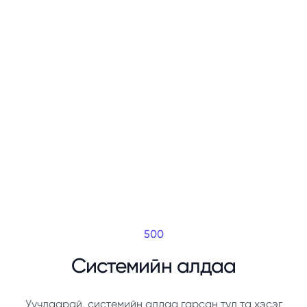
500
Системийн алдаа
Уучлаарай, системийн алдаа гарсан тул та хэсэг