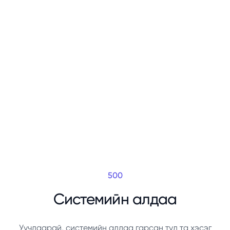
500
Системийн алдаа
Уучлаарай, системийн алдаа гарсан тул та хэсэг