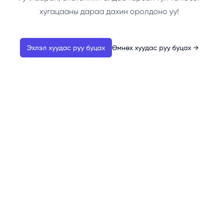
хугацааны дараа дахин оролдоно уу!
Эхлэл хуудас руу буцах
Өмнөх хуудас руу буцах
→