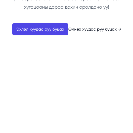
хугацааны дараа дахин оролдоно уу!
Эхлэл хуудас руу буцах
Өмнөх хуудас руу буцах
→