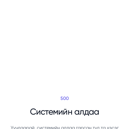
500
Системийн алдаа
Уучлаарай, системийн алдаа гарсан тул та хэсэг