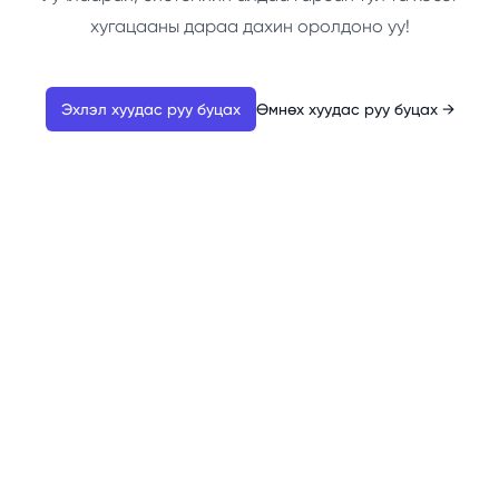
хугацааны дараа дахин оролдоно уу!
Эхлэл хуудас руу буцах
Өмнөх хуудас руу буцах
→