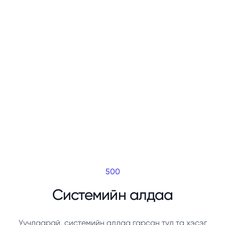
500
Системийн алдаа
Уучлаарай, системийн алдаа гарсан тул та хэсэг