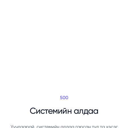
500
Системийн алдаа
Уучлаарай, системийн алдаа гарсан тул та хэсэг