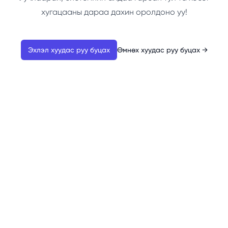
хугацааны дараа дахин оролдоно уу!
Эхлэл хуудас руу буцах
Өмнөх хуудас руу буцах
→