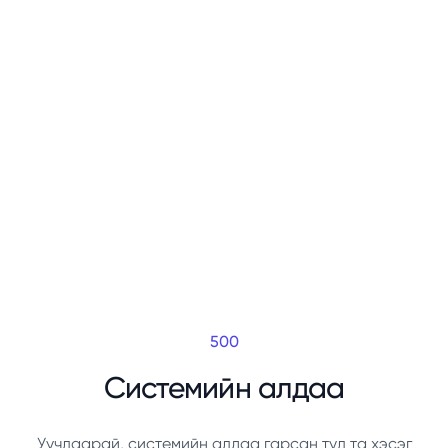
500
Системийн алдаа
Уучлаарай, системийн алдаа гарсан тул та хэсэг