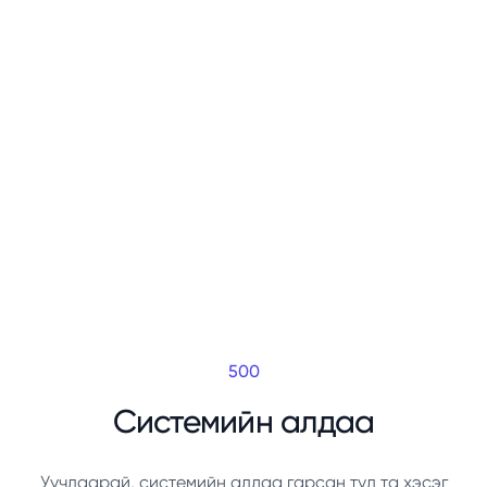
500
Системийн алдаа
Уучлаарай, системийн алдаа гарсан тул та хэсэг