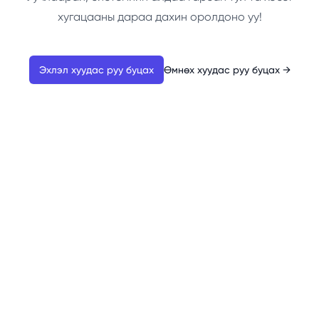
хугацааны дараа дахин оролдоно уу!
Эхлэл хуудас руу буцах
Өмнөх хуудас руу буцах
→