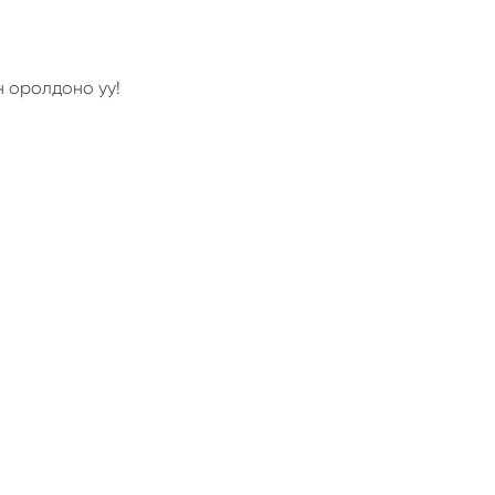
н оролдоно уу!