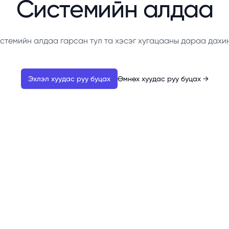
Системийн алдаа
стемийн алдаа гарсан тул та хэсэг хугацааны дараа дахи
Эхлэл хуудас руу буцах
Өмнөх хуудас руу буцах
→