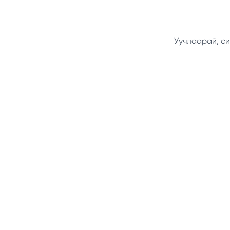
Уучлаарай, си