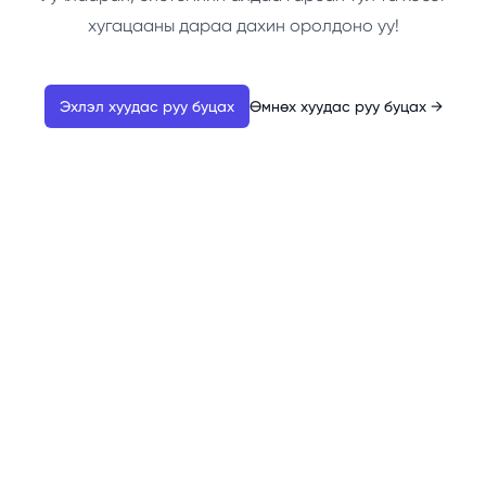
хугацааны дараа дахин оролдоно уу!
Эхлэл хуудас руу буцах
Өмнөх хуудас руу буцах
→