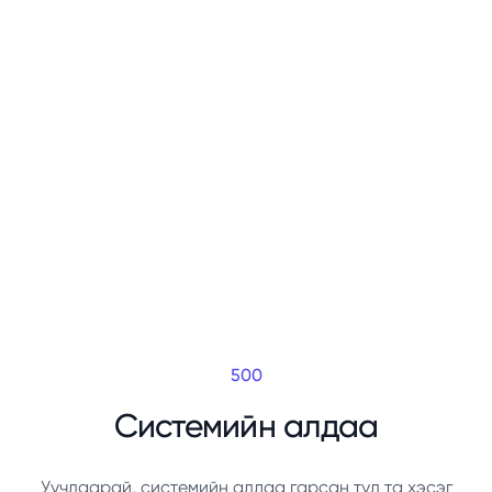
500
Системийн алдаа
Уучлаарай, системийн алдаа гарсан тул та хэсэг