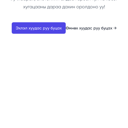
хугацааны дараа дахин оролдоно уу!
Эхлэл хуудас руу буцах
Өмнөх хуудас руу буцах
→