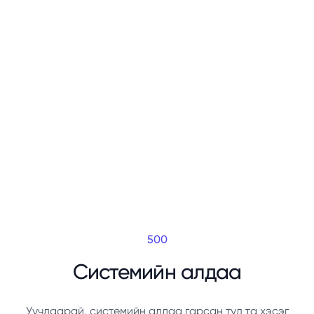
500
Системийн алдаа
Уучлаарай, системийн алдаа гарсан тул та хэсэг