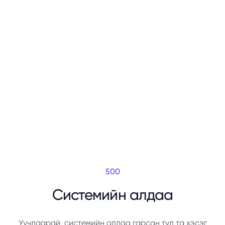
500
Системийн алдаа
Уучлаарай, системийн алдаа гарсан тул та хэсэг