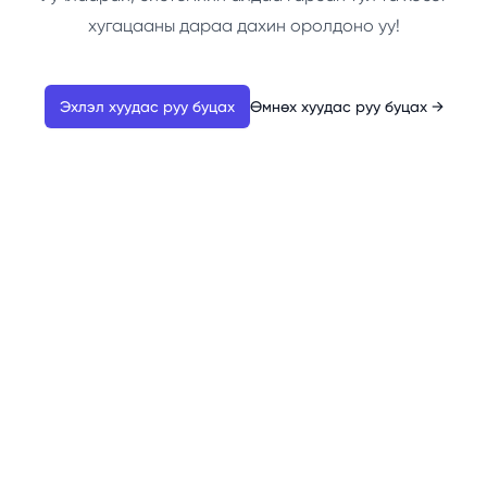
хугацааны дараа дахин оролдоно уу!
Эхлэл хуудас руу буцах
Өмнөх хуудас руу буцах
→