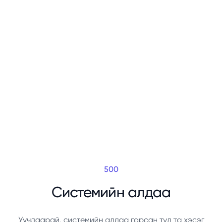
500
Системийн алдаа
Уучлаарай, системийн алдаа гарсан тул та хэсэг