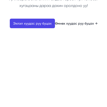
хугацааны дараа дахин оролдоно уу!
Эхлэл хуудас руу буцах
Өмнөх хуудас руу буцах
→