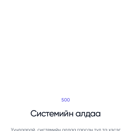
500
Системийн алдаа
Уучлаарай, системийн алдаа гарсан тул та хэсэг