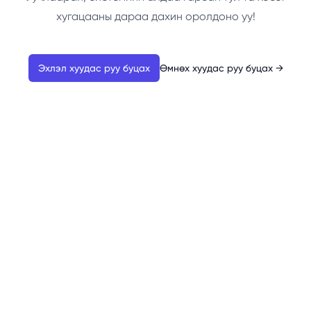
хугацааны дараа дахин оролдоно уу!
Эхлэл хуудас руу буцах
Өмнөх хуудас руу буцах
→