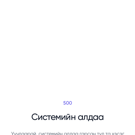
500
Системийн алдаа
Уучлаарай, системийн алдаа гарсан тул та хэсэг