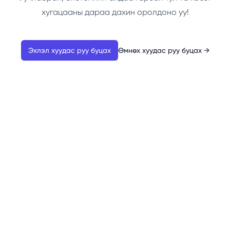
хугацааны дараа дахин оролдоно уу!
Эхлэл хуудас руу буцах
Өмнөх хуудас руу буцах
→