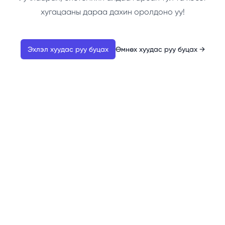
хугацааны дараа дахин оролдоно уу!
Эхлэл хуудас руу буцах
Өмнөх хуудас руу буцах
→