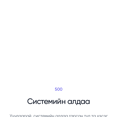
500
Системийн алдаа
Уучлаарай, системийн алдаа гарсан тул та хэсэг