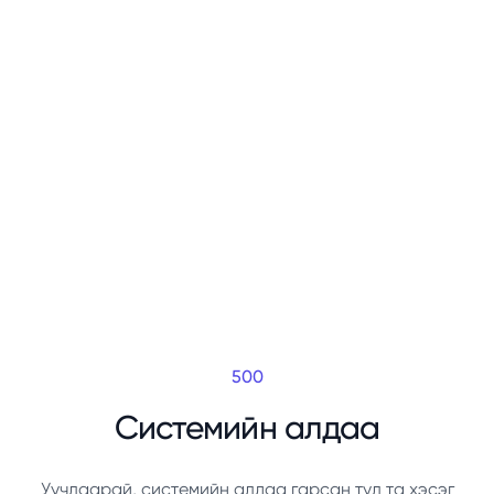
500
Системийн алдаа
Уучлаарай, системийн алдаа гарсан тул та хэсэг