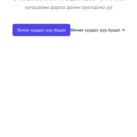
хугацааны дараа дахин оролдоно уу!
Эхлэл хуудас руу буцах
Өмнөх хуудас руу буцах
→