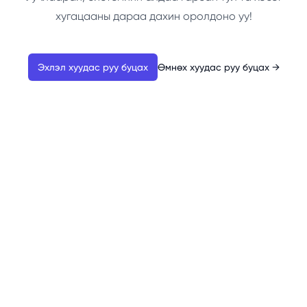
хугацааны дараа дахин оролдоно уу!
Эхлэл хуудас руу буцах
Өмнөх хуудас руу буцах
→