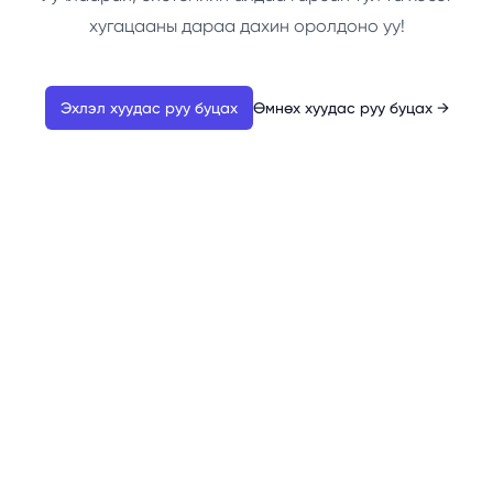
хугацааны дараа дахин оролдоно уу!
Эхлэл хуудас руу буцах
Өмнөх хуудас руу буцах
→