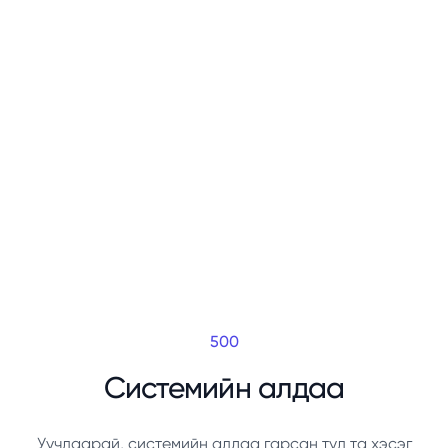
500
Системийн алдаа
Уучлаарай, системийн алдаа гарсан тул та хэсэг