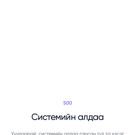
500
Системийн алдаа
Уучлаарай, системийн алдаа гарсан тул та хэсэг