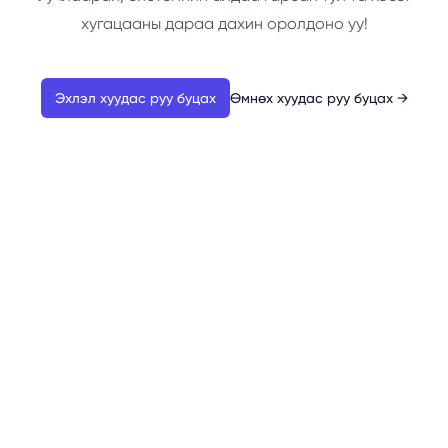
хугацааны дараа дахин оролдоно уу!
Эхлэл хуудас руу буцах
Өмнөх хуудас руу буцах
→