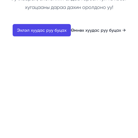
хугацааны дараа дахин оролдоно уу!
Эхлэл хуудас руу буцах
Өмнөх хуудас руу буцах
→