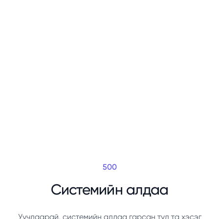
500
Системийн алдаа
Уучлаарай, системийн алдаа гарсан тул та хэсэг