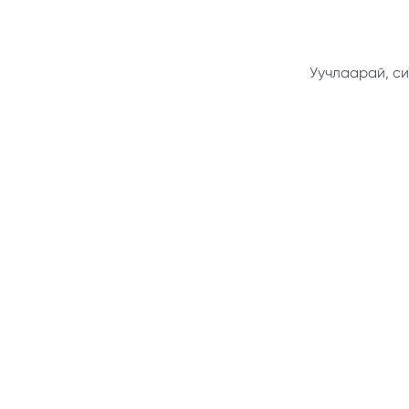
Уучлаарай, си