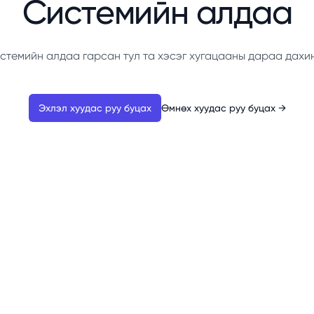
Системийн алдаа
стемийн алдаа гарсан тул та хэсэг хугацааны дараа дахи
Эхлэл хуудас руу буцах
Өмнөх хуудас руу буцах
→