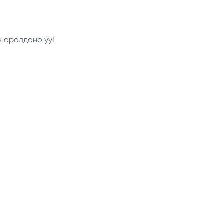
н оролдоно уу!