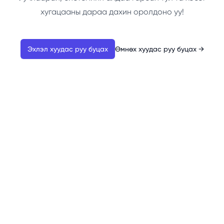
хугацааны дараа дахин оролдоно уу!
Эхлэл хуудас руу буцах
Өмнөх хуудас руу буцах
→