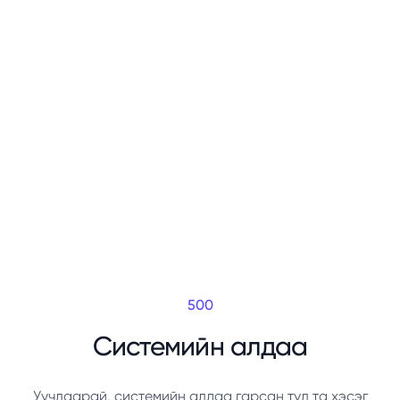
500
Системийн алдаа
Уучлаарай, системийн алдаа гарсан тул та хэсэг