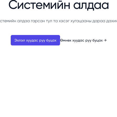
Системийн алдаа
стемийн алдаа гарсан тул та хэсэг хугацааны дараа дахи
Эхлэл хуудас руу буцах
Өмнөх хуудас руу буцах
→