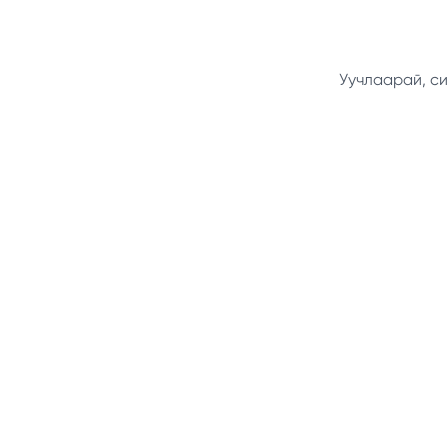
Уучлаарай, си