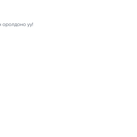
н оролдоно уу!