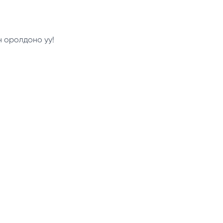
н оролдоно уу!