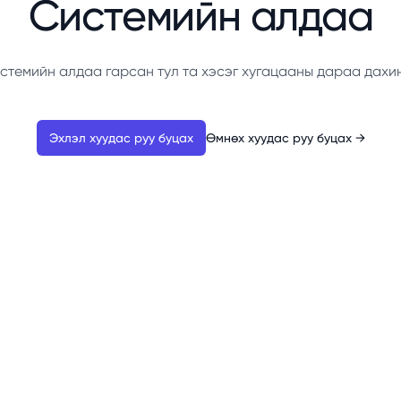
Системийн алдаа
стемийн алдаа гарсан тул та хэсэг хугацааны дараа дахи
Эхлэл хуудас руу буцах
Өмнөх хуудас руу буцах
→