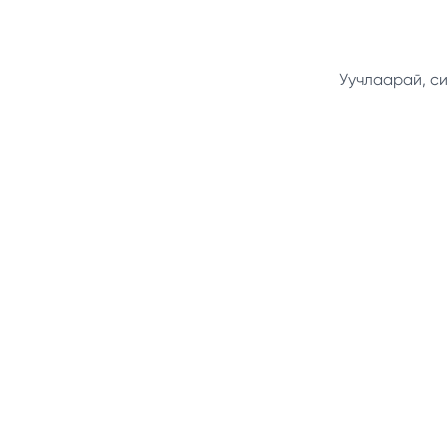
Уучлаарай, си