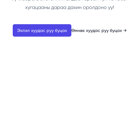
хугацааны дараа дахин оролдоно уу!
Эхлэл хуудас руу буцах
Өмнөх хуудас руу буцах
→