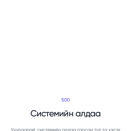
500
Системийн алдаа
Уучлаарай, системийн алдаа гарсан тул та хэсэг